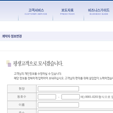
현장
동호수
-
예)
0001-0201
형식으로 입
이름
주소